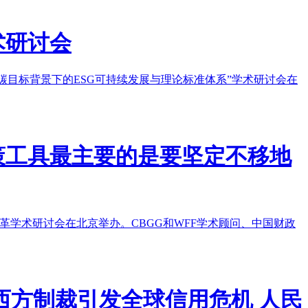
术研讨会
“双碳目标背景下的ESG可持续发展与理论标准体系”学术研讨会在
策工具最主要的是要坚定不移地
改革学术研讨会在北京举办。CBGG和WFF学术顾问、中国财政
西方制裁引发全球信用危机 人民